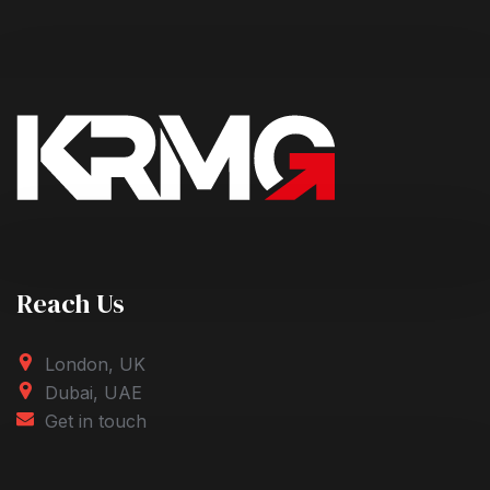
Reach Us
London, UK
Dubai, UAE
Get in touch